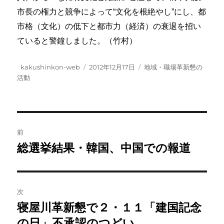
市長の権力と競争によって“文化を根絶やし”にし、都
市格（文化）の低下と都市力（経済）の衰退を招い
ていると警鐘しました。（竹村）
投
投
カ
kakushinkon-web
2012年12月17日
地域・職場革新懇の
稿
稿
テ
活動
者
日:
ゴ
リ
ー
投
前
稿
総選挙結果・韓国、中国での報道
前
の
ナ
投
ビ
稿:
次
ゲ
寝屋川革新懇で２・１１「建国記念
次
の
の日」不承認のつどい