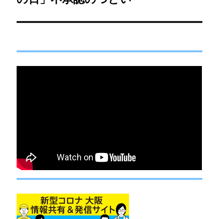
ー
投
シ
稿:
ョ
ン