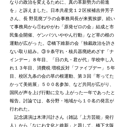
なりの政治を変えるために、真の革新勢力の前進
を」と訴えました。日本共産党１２区候補吉井芳子
さん、長 野晃廃プラの会事務局長が来賓挨拶。続い
て事務局から①ねやがわ「原発ゼロの会」結成と市
民集会開催、ゲンパツいややん行動」など草の根の
運動が広がっ た。②橋下維新の会「独裁政治を許さ
ない取り組み。③９条守れ・核兵器廃絶めざす「ナ
インデー」８年目、「日の丸・君が代」学校申し入
れ１３年目、消費税 増税反対「ファイブデー」５年
目、校区九条の会の草の根運動、第３回「寄ってた
かって美術展」５００名参加、など共同が広がり、
国民が声を上げ行動に立ち 上がった一年であったと
報告。討論では、各分野・地域から１０名の発言が
行われた。
記念講演は木津川計さん（雑誌「上方芸能」発行
人）から「なにわ文化と維新」と題して、橋下大阪