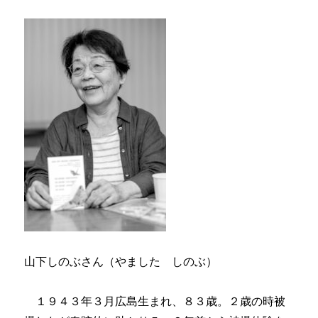
山下しのぶさん（やました しのぶ）
１９４３年３月広島生まれ、８３歳。２歳の時被