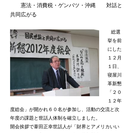
憲法・消費税・ゲンパツ・沖縄 対話と
共同広がる
総選
挙を前
にした
１２月
１日、
寝屋川
革新懇
「２０
１２年
度総会」が開かれ６０名が参加し、活動の交流と次
年度の課題と世話人体制を確立しました。
開会挨拶で葦田正幸世話人が「財界とアメリカいい