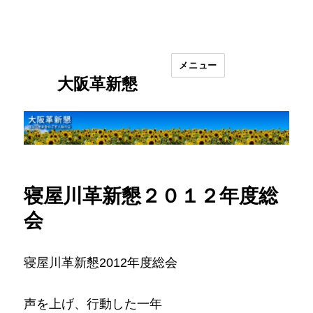
メニュー
大阪革新懇
寝屋川革新懇２０１２年度総
会
寝屋川革新懇2012年度総会
声を上げ、行動した一年