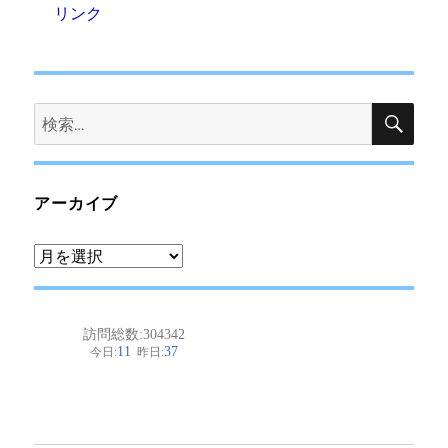
リンク
検
検
索
索:
アーカイブ
ア
ー
カ
イ
ブ