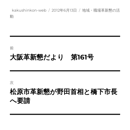
投
投
カ
kakushinkon-web
2012年6月13日
地域・職場革新懇の活
稿
稿
テ
動
者
日:
ゴ
リ
ー
投
前
稿
大阪革新懇だより 第161号
前
の
ナ
投
ビ
稿:
次
ゲ
松原市革新懇が野田首相と橋下市長
次
の
へ要請
ー
投
シ
稿:
ョ