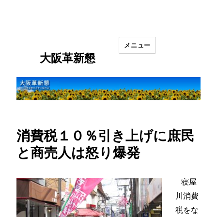
メニュー
大阪革新懇
消費税１０％引き上げに庶民
と商売人は怒り爆発
寝屋
川消費
税をな