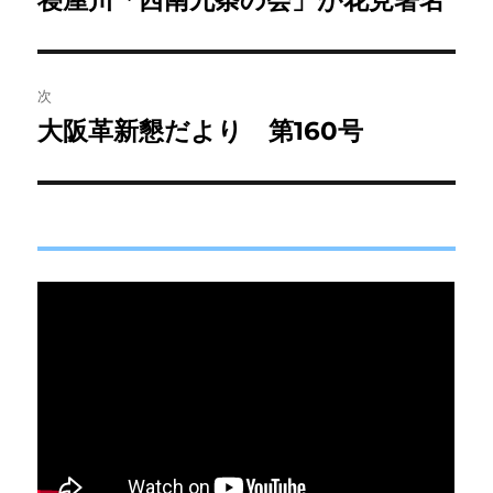
寝屋川「西南九条の会」が花見署名
の
ナ
投
ビ
稿:
次
ゲ
大阪革新懇だより 第160号
次
の
ー
投
シ
稿:
ョ
ン