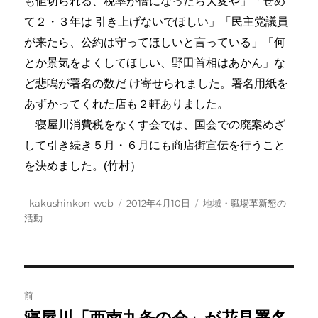
も値切られる、税率が倍になったら大変や」「せめ
て２・３年は 引き上げないでほしい」「民主党議員
が来たら、公約は守ってほしいと言っている」「何
とか景気をよくしてほしい、野田首相はあかん」な
ど悲鳴が署名の数だ け寄せられました。署名用紙を
あずかってくれた店も２軒ありました。
寝屋川消費税をなくす会では、国会での廃案めざ
して引き続き５月・６月にも商店街宣伝を行うこと
を決めました。(竹村）
投
投
カ
kakushinkon-web
2012年4月10日
地域・職場革新懇の
稿
稿
テ
活動
者
日:
ゴ
リ
ー
投
前
稿
前