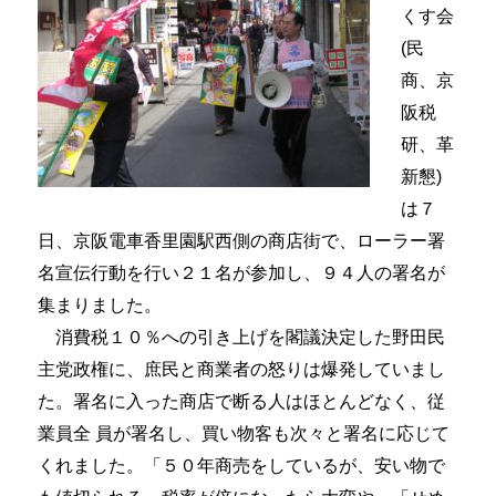
くす会
(民
商、京
阪税
研、革
新懇)
は７
日、京阪電車香里園駅西側の商店街で、ローラー署
名宣伝行動を行い２１名が参加し、９４人の署名が
集まりました。
消費税１０％への引き上げを閣議決定した野田民
主党政権に、庶民と商業者の怒りは爆発していまし
た。署名に入った商店で断る人はほとんどなく、従
業員全 員が署名し、買い物客も次々と署名に応じて
くれました。「５０年商売をしているが、安い物で