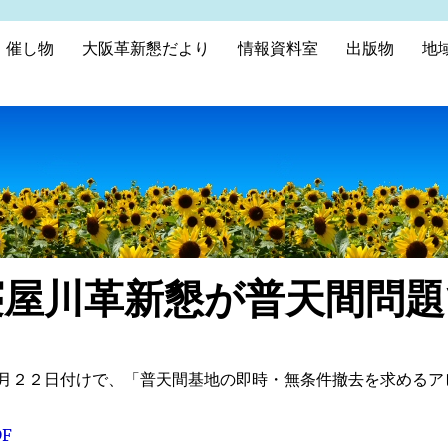
催し物
大阪革新懇だより
情報資料室
出版物
地
寝屋川革新懇が普天間問題
月２２日付けで、「普天間基地の即時・無条件撤去を求めるア
DF