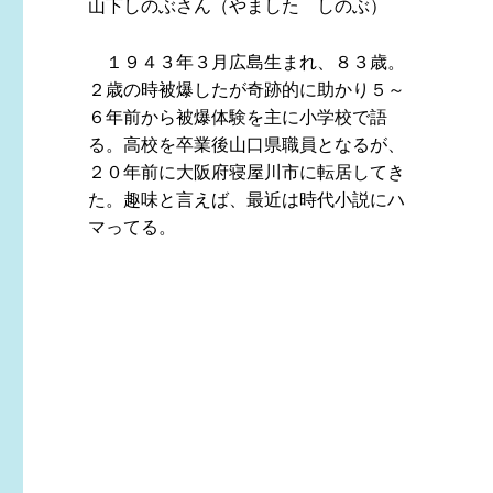
山下しのぶさん（やました しのぶ）
１９４３年３月広島生まれ、８３歳。
２歳の時被爆したが奇跡的に助かり５～
６年前から被爆体験を主に小学校で語
る。高校を卒業後山口県職員となるが、
２０年前に大阪府寝屋川市に転居してき
た。趣味と言えば、最近は時代小説にハ
マってる。