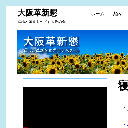
大阪革新懇
ホーム
案内
進歩と革新をめざす大阪の会
４
P