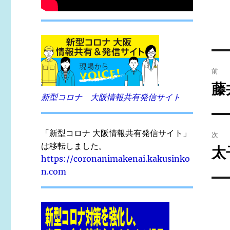
投
前
稿
藤
前
新型コロナ 大阪情報共有発信サイト
の
ナ
投
ビ
稿:
「新型コロナ 大阪情報共有発信サイト」
次
ゲ
は移転しました。
太
次
https://coronanimakenai.kakusinko
の
ー
n.com
投
シ
稿:
ョ