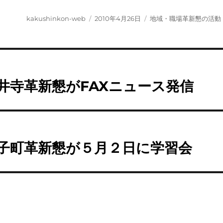
投
投
カ
kakushinkon-web
2010年4月26日
地域・職場革新懇の活動
稿
稿
テ
者
日:
ゴ
リ
ー
井寺革新懇がFAXニュース発信
子町革新懇が５月２日に学習会