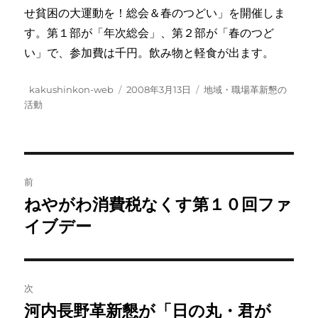
せ貧困の大運動を！総会＆春のつどい」を開催しま
す。第１部が「年次総会」、第２部が「春のつど
い」で、参加費は千円。飲み物と軽食が出ます。
投
投
カ
kakushinkon-web
2008年3月13日
地域・職場革新懇の
稿
稿
テ
活動
者
日:
ゴ
リ
ー
投
前
稿
ねやがわ消費税なくす第１０回ファ
前
の
イブデー
ナ
投
ビ
稿:
ゲ
次
河内長野革新懇が「日の丸・君が
次
ー