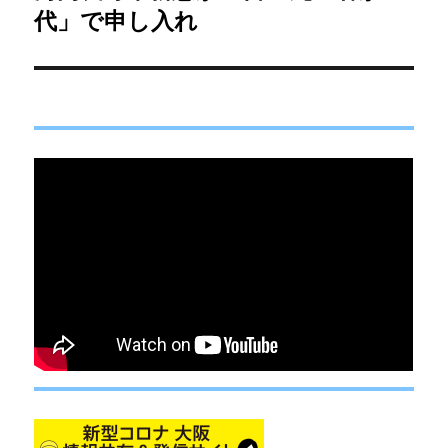
の
代」で申し入れ
シ
投
稿:
ョ
ン