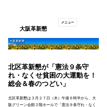
メニュー
大阪革新懇
北区革新懇が「憲法９条守
れ・なくせ貧困の大運動を！
総会＆春のつどい」
北区革新懇は３月２７日（木）午後６時半から、大
阪グリーン会館２階ホールで「憲法９条守れ・なく