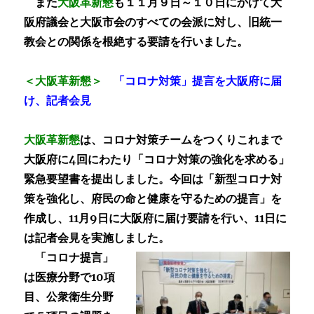
また
大阪革新懇
も
１１月９日～１０日にかけて大
阪府議会と大阪市会のすべての会派に対し、旧統一
教会との関係を根絶する要請を行いました。
＜大阪革新懇＞
「コロナ対策」提言を大阪府に届
け、記者会見
大阪革新懇
は、コロナ対策チームをつくりこれまで
大阪府に4回にわたり「コロナ対策の強化を求める」
緊急要望書を提出しました。今回は「新型コロナ対
策を強化し、府民の命と健康を守るための提言」を
作成し、11月9日に大阪府に届け要請を行い、11日に
は記者会見を実施しました。
「コロナ提言」
は医療分野で10項
目、公衆衛生分野