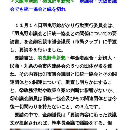
＜大阪革新懇・羽曳野革新懇＞
府議会・大阪市議
会でも統一協会と縁を切れ
１１月１４日羽曳野総がかり行動実行委員会は、
「羽曳野市議会と旧統一協会との関係についての要
請書」を金銅宏親市議会議長（市民クラブ）に手渡
し、要請をを行いました。
要請書は、
羽曳野革新懇
・年金者組合・新婦人・
民商・九条の会市内連絡会の５つの団体が名を連
ね、
その内容は①市議会議員と旧統一協会とその関
連団体との関連について、調査し明らかにするこ
と、②政務活動や政策立案の判断に影響がないか、
③市議会議員は旧統一協会及びその関連団体とは今
後一切関わりを持たないこと、の３点です。
要請
の中で、金銅議長は「要請内容に沿った決議
文が提起されれば、幹事長会議
で議論をする。但