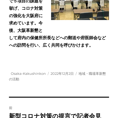
で５
項目の課題を
挙げ、コロナ対策
の強化を大阪府に
求めています。今
後、大阪革新懇と
して府内の保健所所長などへの郵送や府医師会など
への訪問を行い、広く共同を呼びかけます。
投
投
カ
Osaka-Kakushinkon
2022年12月2日
地域・職場革新懇
稿
稿
テ
の活動
者
日:
ゴ
リ
ー
投
前
稿
新型コロナ対策の提言で記者会見
前