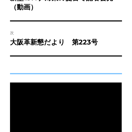
の
（動画）
ナ
投
ビ
稿:
ゲ
次
大阪革新懇だより 第223号
次
ー
の
シ
投
稿:
ョ
ン