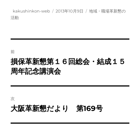
投
投
カ
kakushinkon-web
2013年10月9日
地域・職場革新懇の
稿
稿
テ
活動
者
日:
ゴ
リ
ー
投
前
稿
損保革新懇第１６回総会・結成１５
前
の
周年記念講演会
ナ
投
ビ
稿:
ゲ
次
大阪革新懇だより 第169号
次
ー
の
シ
投
稿:
ョ