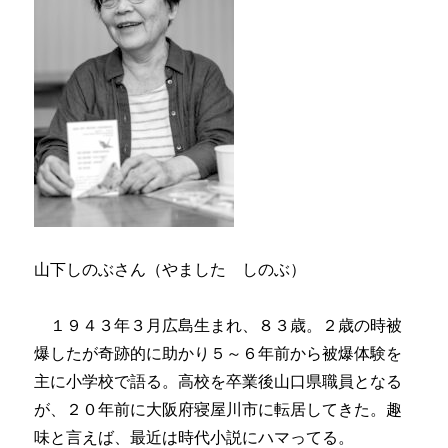
山下しのぶさん（やました しのぶ）
１９４３年３月広島生まれ、８３歳。２歳の時被
爆したが奇跡的に助かり５～６年前から被爆体験を
主に小学校で語る。高校を卒業後山口県職員となる
が、２０年前に大阪府寝屋川市に転居してきた。趣
味と言えば、最近は時代小説にハマってる。