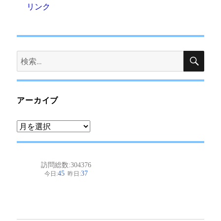
リンク
検
検
索
索:
アーカイブ
ア
ー
カ
イ
ブ