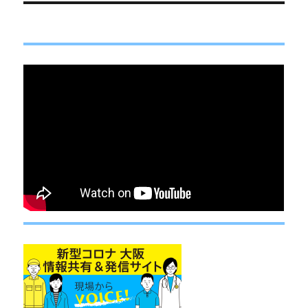
稿:
ョ
ン