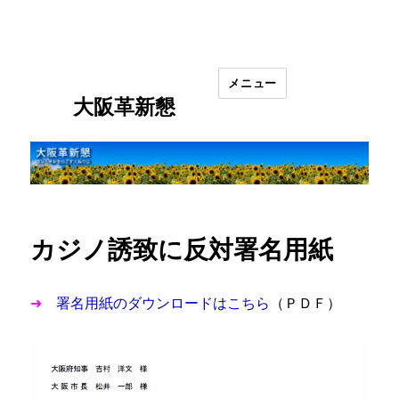
メニュー
大阪革新懇
カジノ誘致に反対署名用紙
➜
署名用紙のダウンロードはこちら
（ＰＤＦ）