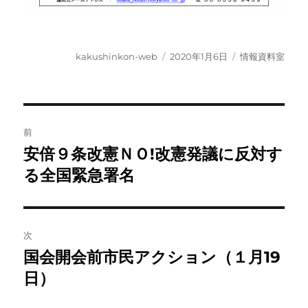
投
投
カ
kakushinkon-web
2020年1月6日
情報資料室
稿
稿
テ
者
日:
ゴ
リ
ー
投
前
稿
安倍９条改憲ＮＯ!改憲発議に反対す
前
の
る全国緊急署名
ナ
投
ビ
稿:
ゲ
次
国会開会前市民アクション（１月19
次
ー
の
日）
シ
投