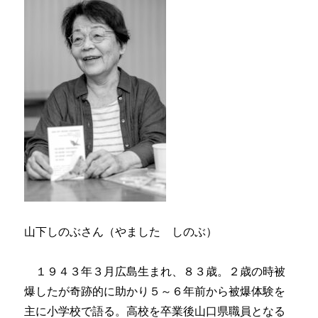
山下しのぶさん（やました しのぶ）
１９４３年３月広島生まれ、８３歳。２歳の時被
爆したが奇跡的に助かり５～６年前から被爆体験を
主に小学校で語る。高校を卒業後山口県職員となる