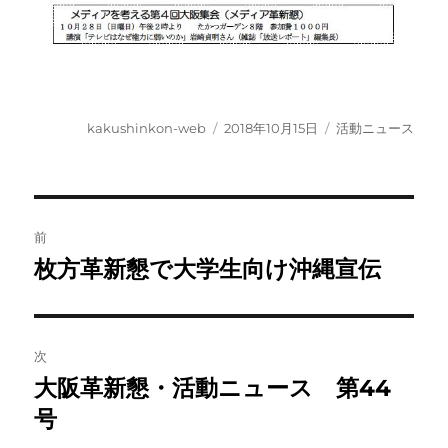
投
投
カ
kakushinkon-web
2018年10月15日
活動ニュース
稿
稿
テ
者
日:
ゴ
リ
ー
投
前
稿
枚方革新懇で大学生向け沖縄宣伝
前
の
ナ
投
ビ
稿:
次
ゲ
大阪革新懇・活動ニュース 第44
次
の
号
ー
投