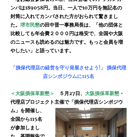
ンパは189058円。当日、一人で10万円を無記名の
封筒に入れてカンパされた方がおられて驚きまし
た。
堺市民懇
の
田中晋一事務局長は、「他の団体と
比較しても年会費２０００円は格安で、全国や大阪
のニュースも読めるのは魅力です。もっと会員を増
やしたい」と語っています。
「損保代理店の経営を守り発展させよう!」 損保代理
店シンポジウムに115名
＜
大阪損保革新懇＞
５月27日、
大阪損保革新懇
・
代理店プロジェクト主催で「損保代理店シンポジウ
ム」を開催し、
全国から115名
が参加しまし
た。基調報告で