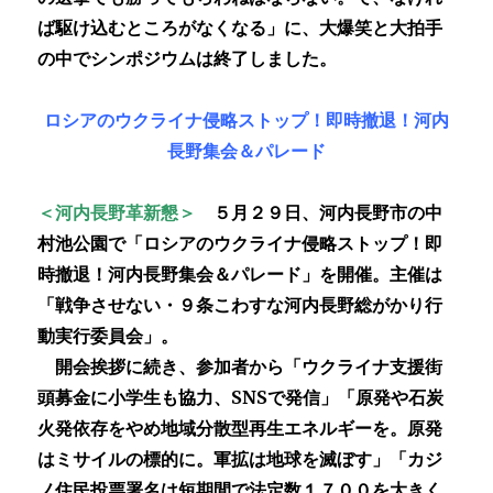
ば駆け込むところがなくなる」に、大爆笑と大拍手
の中でシンポジウムは終了しました。
ロシアのウクライナ侵略ストップ！即時撤退！河内
長野集会＆パレード
＜河内長野革新懇＞
５月２９日、河内長野市の中
村池公園で「ロシアのウクライナ侵略ストップ！即
時撤退！河内長野集会＆パレード」を開催。主催は
「戦争させない・９条こわすな河内長野総がかり行
動実行委員会」。
開会挨拶に続き、参加者から「ウクライナ支援街
頭募金に小学生も協力、SNSで発信」「原発や石炭
火発依存をやめ地域分散型再生エネルギーを。原発
はミサイルの標的に。軍拡は地球を滅ぼす」「カジ
ノ住民投票署名は短期間で法定数１７００を大きく