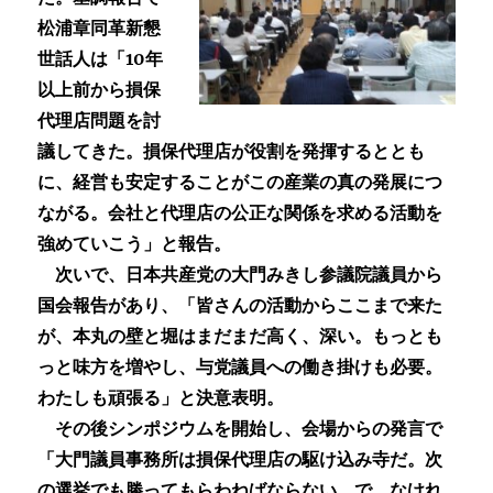
松浦章同革新懇
世話人は「10年
以上前から損保
代理店問題を討
議してきた。損保代理店が役割を発揮するととも
に、経営も安定することがこの産業の真の発展につ
ながる。会社と代理店の公正な関係を求める活動を
強めていこう」と報告。
次いで、日本共産党の大門みきし参議院議員から
国会報告があり、「皆さんの活動からここまで来た
が、本丸の壁と堀はまだまだ高く、深い。もっとも
っと味方を増やし、与党議員への働き掛けも必要。
わたしも頑張る」と決意表明。
その後シンポジウムを開始し、会場からの発言で
「大門議員事務所は損保代理店の駆け込み寺だ。次
の選挙でも勝ってもらわねばならない。で、なけれ