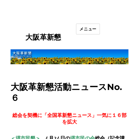
メニュー
大阪革新懇
大阪革新懇活動ニュースNo.
６
総会を契機に「全国革新懇ニュース」一気に１６部
を拡大
＜堺市民懇＞
4月24日の
堺市民の会
総会（記念講