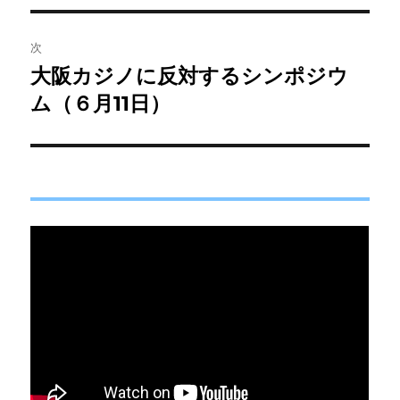
投
ビ
稿:
次
ゲ
大阪カジノに反対するシンポジウ
次
の
ム（６月11日）
ー
投
シ
稿:
ョ
ン