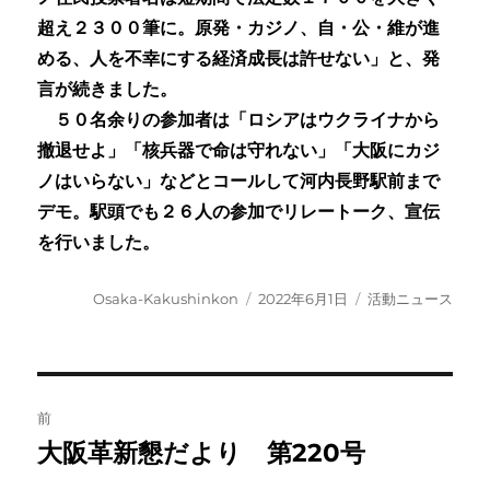
超え２３００筆に。原発・カジノ、自・公・維が進
める、人を不幸にする経済成長は許せない」と、発
言が続きました。
５０名余りの参加者は「ロシアはウクライナから
撤退せよ」「核兵器で命は守れない」「大阪にカジ
ノはいらない」などとコールして河内長野駅前まで
デモ。駅頭でも２６人の参加でリレートーク、宣伝
を行いました。
投
投
カ
Osaka-Kakushinkon
2022年6月1日
活動ニュース
稿
稿
テ
者
日:
ゴ
リ
ー
投
前
稿
大阪革新懇だより 第220号
前
の
ナ