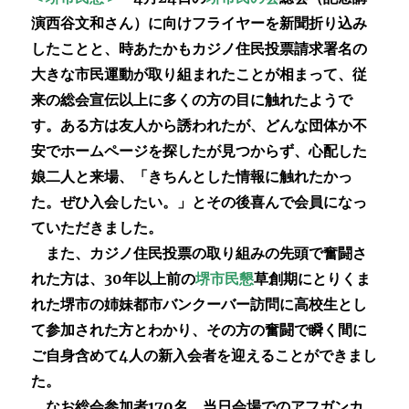
演西谷文和さん）に向けフライ
ヤーを新聞折り込み
したことと、時あたかもカジノ住民投票請求署名の
大きな市民運動が取り組まれたことが相まって、従
来の総会宣伝以上に多くの方の目に触れたようで
す。ある方は友人から誘われたが、どんな団体か不
安でホームページを探したが見つからず、心配した
娘二人と来場、「きちんとした情報に触れたかっ
た。ぜひ入会したい。」とその後喜んで会員になっ
ていただきました。
また、カジノ住民投票の取り組みの先頭で奮闘さ
れた方は、30年以上前の
堺市民懇
草創期にとりくま
れた堺市の姉妹都市バンクーバー訪問に高校生とし
て参加された方とわかり、その方の奮闘で瞬く間に
ご自身含めて4人の新入会者を迎えることができまし
た。
なお総会参加者170名、当日会場でのアフガンカ