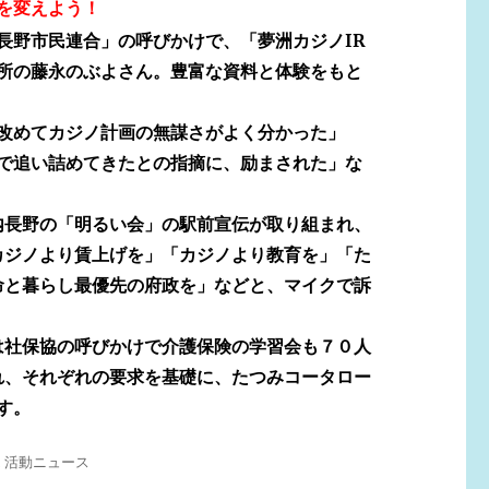
を変えよう！
長野市民連合」の呼びかけで、「夢洲カジノIR
所の藤永のぶよさん。豊富な資料と体験をもと
改めてカジノ計画の無謀さがよく分かった」
で追い詰めてきたとの指摘に、励まされた」な
長野の「明るい会」の駅前宣伝が取り組まれ、
カジノより賃上げを」「カジノより教育を」「た
命と暮らし最優先の府政を」などと、マイクで訴
社保協の呼びかけで介護保険の学習会も７０人
れ、それぞれの要求を基礎に、たつみコータロー
す。
,
活動ニュース