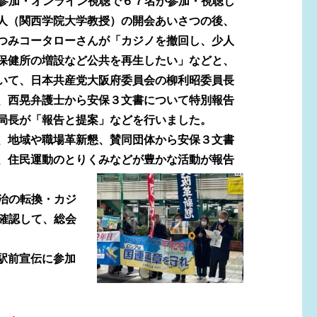
参加・オンライン
視聴で６７名が参加・視聴し
人（関西学院大学教授）の開会あいさつの後、
つみコータローさんが「カジノを撤回し、少人
保健所の増設など公共を再生したい」などと、
いて、日本共産党大阪府委員会の柳利昭委員長
、西晃弁護士から安保３文書について特別報告
局長が「報告と提案」などを行いました。
、地域や職場革新懇、賛同団体から安保３文書
、住民運動のとりくみなどが豊かな活動が報告
治の転換・カジ
確認して、総会
駅前宣伝に参加