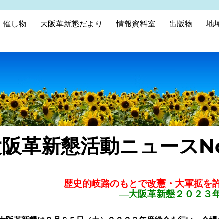
催し物
大阪革新懇だより
情報資料室
出版物
地
阪革新懇活動ニュースNo
歴史的岐路のもとで改憲・大軍拡を
―大阪革新懇２０２３