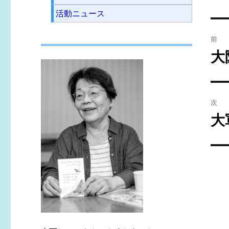
活動ニュース
投
前
稿
大
前
の
ナ
投
ビ
稿:
次
ゲ
大
次
の
ー
投
シ
稿:
ョ
ン