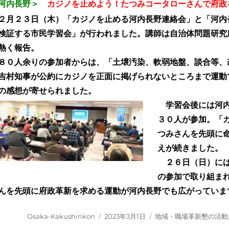
河内長野＞
カジノを止めよう！たつみコータローさん
で府政
２月２３日（木）「カジノを止める河内長野連絡会」と「河内
検証する市民学習会」が行われました。講師は自治体問題研究
熱く報告。
０人余りの参加者からは、「土壌汚染、軟弱地盤、談合等、
吉村知事が公約にカジノを正面に掲げられないところまで運動
の感想が寄せられました。
学習会後には河内
３０人が参加。「
つみさんを先頭に
えが続きました。
２６日（日）には
の参加で取り組ま
んを先頭に府政革新を求める運動が河内長野でも広がっていま
投
投
カ
Osaka-Kakushinkon
2023年3月1日
地域・職場革新懇の活動
稿
稿
テ