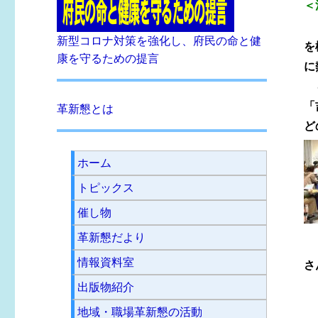
＜
新型コロナ対策を強化し、府民の命と健
を
康を守るための提言
に
８
「
革新懇とは
ど
ホーム
トピックス
催し物
革新懇だより
情報資料室
さ
出版物紹介
地域・職場革新懇の活動