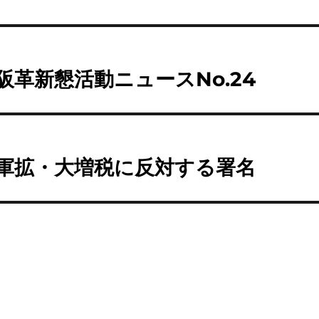
者
日:
ゴ
リ
ー
阪革新懇活動ニュースNo.24
軍拡・大増税に反対する署名