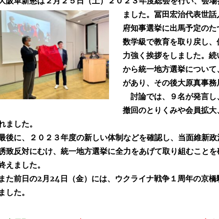
大阪革新懇は２月２５日（土）２０２３年度総会を行い、会場
ました。冨田宏治代表世話
府知事選挙に出馬予定のた
数学級で教育を取り戻し、
力強く
挨拶をしました。続
から統一地方選挙について
があり、その後大原真事務
討論では、９名が発言し
撤回のとりくみや会員拡大
れました。
後に、２０２３年度の新しい体制などを確認し、当面維新政
誘致反対にむけ、統一地方選挙に全力をあげて取り組むことを
終えました。
た前日の2月24日（金）には、ウクライナ戦争１周年の京橋
ました。