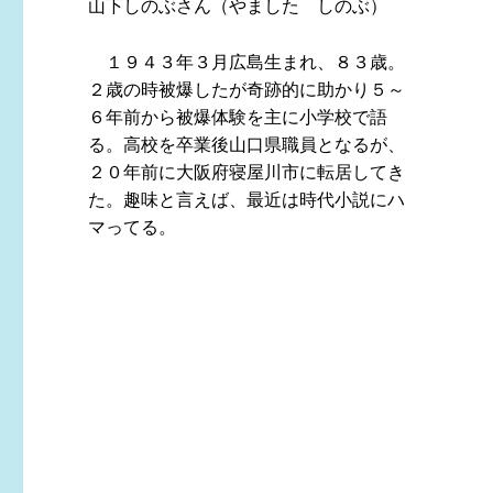
山下しのぶさん（やました しのぶ）
１９４３年３月広島生まれ、８３歳。
２歳の時被爆したが奇跡的に助かり５～
６年前から被爆体験を主に小学校で語
る。高校を卒業後山口県職員となるが、
２０年前に大阪府寝屋川市に転居してき
た。趣味と言えば、最近は時代小説にハ
マってる。