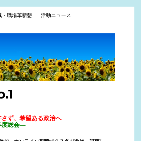
域・職場革新懇
活動ニュース
.1
許さず、希望ある政治へ
年度総会―