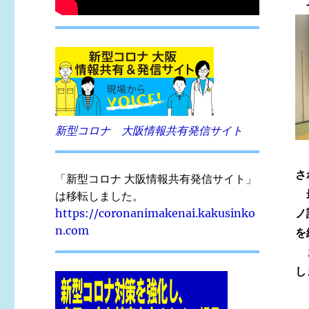
新型コロナ 大阪情報共有発信サイト
さ
「新型コロナ 大阪情報共有発信サイト」
最
は移転しました。
ノ
https://coronanimakenai.kakusinko
n.com
を
ま
し