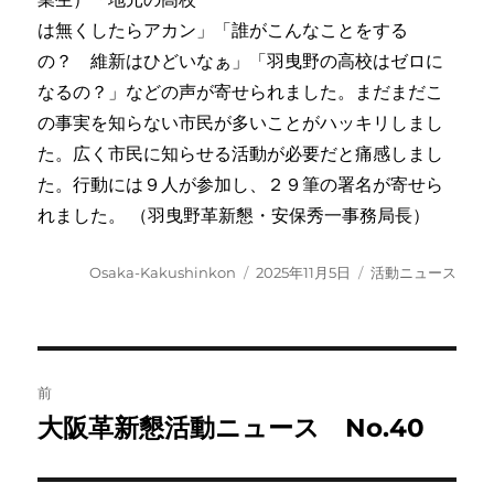
は無くしたらアカン」「誰がこんなことをする
の？ 維新はひどいなぁ」「羽曳野の高校はゼロに
なるの？」などの声が寄せられました。まだまだこ
の事実を知らない市民が多いことがハッキリしまし
た。広く市民に知らせる活動が必要だと痛感しまし
た。行動には９人が参加し、２９筆の署名が寄せら
れました。 （羽曳野革新懇・安保秀一事務局長）
投
投
カ
Osaka-Kakushinkon
2025年11月5日
活動ニュース
稿
稿
テ
者
日:
ゴ
リ
ー
投
前
稿
大阪革新懇活動ニュース No.40
前
の
ナ
投