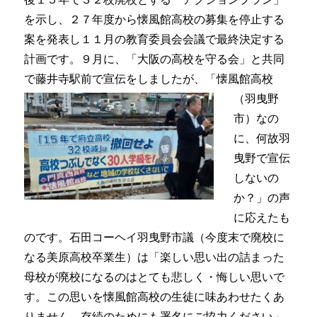
を示し、２７年度から懐風館高校の募集を停止する
案を発表し１１月の教育委員会会議で最終決定する
計画です。９月に、「大阪の高校を守る会」と共同
で藤井寺駅前で宣伝をしま
したが、「懐風館高校
（羽曳野
市）なの
に、何故羽
曳野で宣伝
しないの
か？」の声
に応えたも
のです。石田コーヘイ羽曳野市議（今度末で廃校に
なる美原高校卒業生）は「楽しい思い出の詰まった
母校が廃校になるのはとても悲しく・悔しい思いで
す。この思いを懐風館高校の生徒に味あわせたくあ
りません。存続のためにも署名にご協力ください」