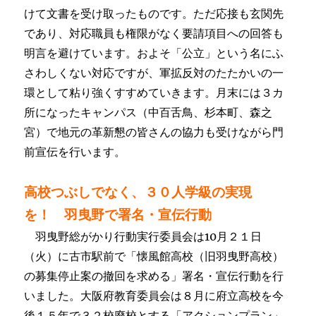
けて文書を受け取ったものです。ただ応接も玄関先
であり、対応職員も権限がなく要請項目への回答も
明言を避けています。およそ「公立」という名にふ
さわしくない対応ですが、軍拡反対のたたかいの一
環として粘り強くすすめていきます。月末には３カ
所になったキャンパス（中百舌鳥、杉本町、森之
宮）で地元の革新懇の皆さんの協力も受けながら門
前宣伝を行います。
高校つぶしでなく、３０人学級の実現
を！ 羽曳野で署名・宣伝行動
羽曳野総がかり行動実行委員会は10月２１日
（火）に古市駅前で「懐風館高校（旧羽曳野高校）
の募集停止案の撤回を求める」署名・宣伝行動を行
いました。大阪府教育委員会は８月に府立高校を今
後１５年で３２校廃校とする「アクションプラン」