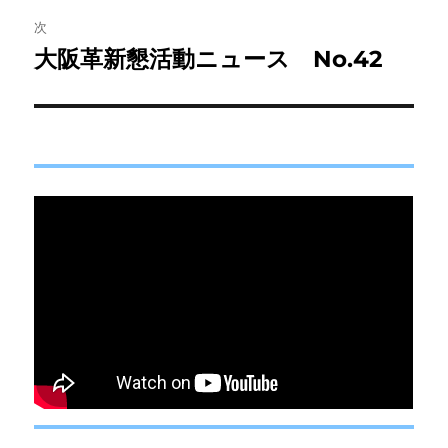
ビ
稿:
次
ゲ
大阪革新懇活動ニュース No.42
次
の
ー
投
シ
稿:
ョ
ン