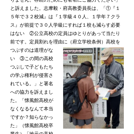
と訴えました。志摩毅・府高教委員長は、「①『１
５年で３２校減』は『１学級４０人、１学年７クラ
ス』が前提で３０人学級にすれば１校も減らす必要
はない ②公立高校の定員はゆとりがあって当たり
前です。定員割れを理由に（府立学校条例）高
校を
つぶすのは道理がな
い ③この間の高校
つぶしで子どもたち
の学ぶ権利が侵害さ
れている。」と署名
への協力を訴えまし
た。「懐風館高校が
なくなるなんて本当
ですか？知らなかっ
た」（懐風館高校卒
業生）「地元の高校