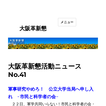
メニュー
大阪革新懇
大阪革新懇活動ニュース
No.41
軍事研究やめろ！ 公立大学当局へ申し入
れ -市民と科学者の会-
２２日、軍学共同いらない！市民と科学者の会・