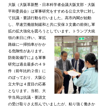
大阪（大阪革新懇・日本科学者会議大阪支部・大阪
平和委員会）は軍事研究をすすめる公立大学に対し
て抗議・要請行動を行いました。高市内閣が始動
し、早速労働規制緩和と共に安保３文書の前倒し軍
拡の拡大強化を図ろうとしています。トランプ大統
領の来日に
伴い、軍拡
路線に一掃拍車がかか
る危険性があります。
防衛装備庁による軍事
研究は過去最多の４９
件（前年比約２倍）に
のぼっており、大阪公
立大学は４度目の応募
となります。当初、大
学当局は抗議・要請文
の受け取りさえ拒んでいましたが、粘り強く働きか