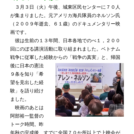
３月３日（火）午後、城東区民センターに７０人
が集まりました。元アメリカ海兵隊員のネルソン氏
（２００９年逝去、６１歳）のドキュメンタリー映
画です。
彼は生前の１３年間、日本各地でのべ１，２００
回にのぼる講演活動に取り組まれました。ベトナム
戦争に従軍した経験からの「戦争の真実」と、帰国
後
に日本の憲法
９条を知り「希
望を見出した経
験」を語り続け
ました。
映画のあとは
阿部裕一監督の
トーク時間。昨
年秋の完成後、すでに全国７０か所以上で上映会が