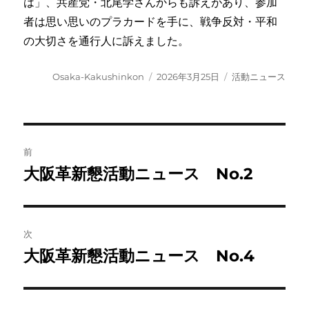
は」、共産党・北尾学さんからも訴えがあり、参加
者は思い思いのプラカードを手に、戦争反対・平和
の大切さを通行人に訴えました。
投
投
カ
Osaka-Kakushinkon
2026年3月25日
活動ニュース
稿
稿
テ
者
日:
ゴ
リ
ー
投
前
稿
大阪革新懇活動ニュース No.2
前
の
ナ
投
ビ
稿:
次
ゲ
大阪革新懇活動ニュース No.4
次
の
ー
投