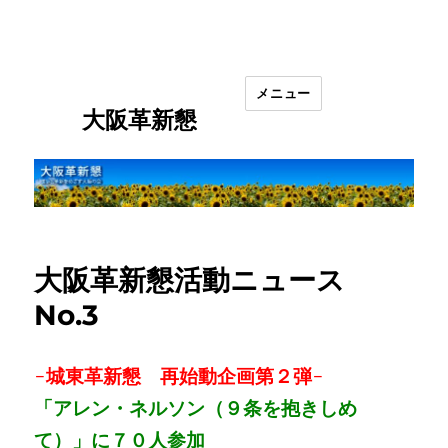
メニュー
大阪革新懇
大阪革新懇活動ニュース
No.3
-城東革新懇 再始動企画第２弾-
「アレン・ネルソン（９条を抱きしめ
て）」に７０人参加