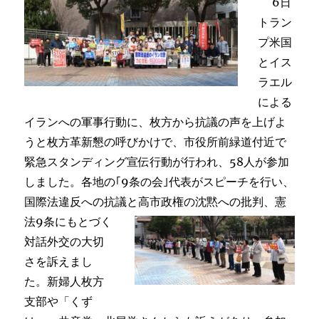
6日
トラン
プ米国
とイス
ラエル
による
イランへの軍事行動に、枚方から抗議の声を上げよ
うと枚方革新懇の呼びかけで、市役所前緑道付近で
緊急スタンディング宣伝行動が行われ、58人が参加
しました。各地の｢9条の会｣代表がスピーチを行い、
国際法違反への抗議と高市
政権の沈黙への批判、憲
法9条にもとづく
対話外交の大切
さを訴えまし
た。新婦人枚方
支部や「くず