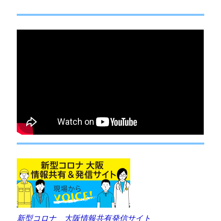
シ
稿:
ョ
ン
新型コロナ 大阪情報共有発信サイト