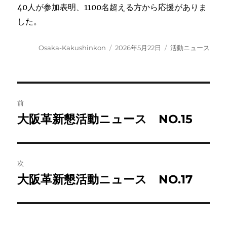
40人が参加表明、1100名超える方から応援がありま
した。
投
投
カ
Osaka-Kakushinkon
2026年5月22日
活動ニュース
稿
稿
テ
者
日:
ゴ
リ
ー
投
前
稿
大阪革新懇活動ニュース NO.15
前
の
ナ
投
ビ
稿:
次
ゲ
大阪革新懇活動ニュース NO.17
次
の
ー
投
シ
稿: