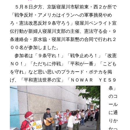
５月８日夕方、京阪寝屋川市駅前東・西２か所で
「戦争反対・アメリカはイランへの軍事挑発やめ
ろ・憲法改悪反対９条守ろう」寝屋川ペンライト宣
伝行動が新婦人寝屋川支部の主催、憲法守る会・９
条連絡会・原水協・寝屋川革新懇の合同で行われ２
００名が参加しました。
参加者は「９条守れ！」「戦争止めろ！」「改憲
ＮＯ！」「ただちに停戦」「平和が一番」「こども
を守れ」など思い思いのプラカード・ポテカを掲
げ、「平和憲法世界の宝」「ＮＯＷＡＲ Ｙ
ＥＳ９
条」
のコ
ール
に通
りか
かっ