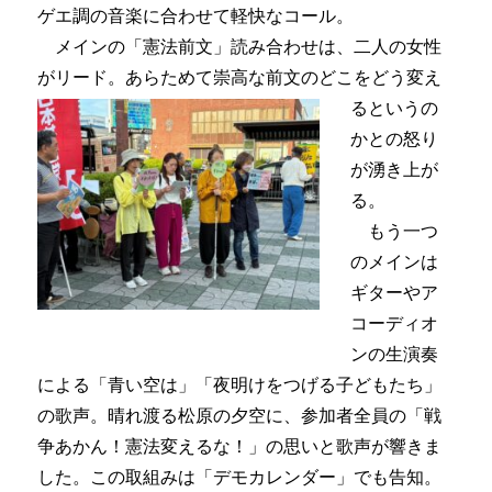
ゲエ調の音楽に合わせて軽快なコール。
メインの「憲法前文」読み合わせは、二人の女性
がリード。あらためて崇高な前文のどこをどう変え
る
というの
かとの怒り
が湧き上が
る。
もう一つ
のメインは
ギターやア
コーディオ
ンの生演奏
による「青い空は」「夜明けをつげる子どもたち」
の歌声。晴れ渡る松原の夕空に、参加者全員の「戦
争あかん！憲法変えるな！」の思いと歌声が響きま
した。この取組みは「デモカレンダー」でも告知。