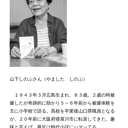
山下しのぶさん（やました しのぶ）
１９４３年３月広島生まれ、８３歳。２歳の時被
爆したが奇跡的に助かり５～６年前から被爆体験を
主に小学校で語る。高校を卒業後山口県職員となる
が、２０年前に大阪府寝屋川市に転居してきた。趣
味と言えば、最近は時代小説にハマってる。