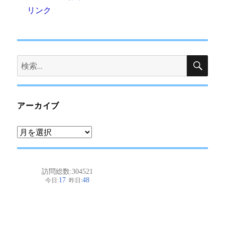
リンク
検
検
索
索:
アーカイブ
ア
ー
カ
イ
ブ