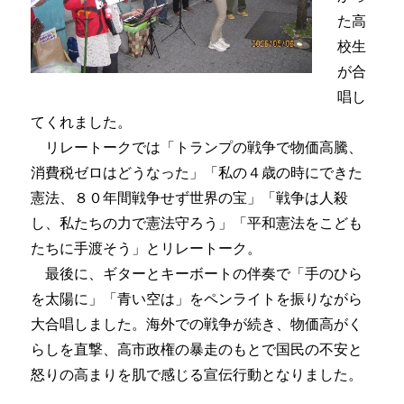
た高
校生
が合
唱し
てくれました。
リレートークでは「トランプの戦争で物価高騰、
消費税ゼロはどうなった」「私の４歳の時にできた
憲法、８０年間戦争せず世界の宝」「戦争は人殺
し、私たちの力で憲法守ろう」「平和憲法をこども
たちに手渡そう」とリレートーク。
最後に、ギターとキーボートの伴奏で「手のひら
を太陽に」「青い空は」をペンライトを振りながら
大合唱しました。海外での戦争が続き、物価高がく
らしを直撃、高市政権の暴走のもとで国民の不安と
怒りの高まりを肌で感じる宣伝行動となりました。