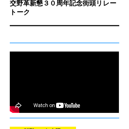
交野革新懇３０周年記念街頭リレー
次
ー
の
トーク
シ
投
稿:
ョ
ン