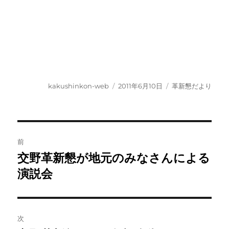
投
投
カ
kakushinkon-web
2011年6月10日
革新懇だより
稿
稿
テ
者
日:
ゴ
リ
ー
投
前
稿
交野革新懇が地元のみなさんによる
前
の
演説会
ナ
投
ビ
稿:
ゲ
次