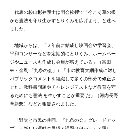
代表の杉山彬弁護士は開会挨拶で「今こそ草の根
から憲法を守り生かすとりくみを広げよう」と述べ
ました。
地域からは、「２年前に結成し映画会や学習会、
平和コンサーなどを定期的にとりくみ、ホームペー
ジやニュースも作成し会員が増えている」（富田
林・金剛 「九条の会」）「市の教育大綱作成に対し
パブリックコメントを組織して多くの部分で修正さ
せた。教科書問題やチャレンジテストなど教育を守
るためにも憲法 を生かすことが重要 だ」（河内長野
革新懇）などと報告されました。
「野党と市民の共同、『九条の会』グレードアッ
プ －新しい運動の展望と課題は何か－」と題し