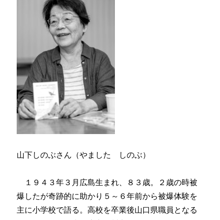
山下しのぶさん（やました しのぶ）
１９４３年３月広島生まれ、８３歳。２歳の時被
爆したが奇跡的に助かり５～６年前から被爆体験を
主に小学校で語る。高校を卒業後山口県職員となる