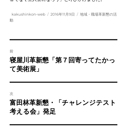
投
投
カ
kakushinkon-web
2016年11月9日
地域・職場革新懇の活
稿
稿
テ
動
者
日:
ゴ
リ
ー
投
前
稿
寝屋川革新懇「第７回寄ってたかっ
前
の
て美術展」
ナ
投
ビ
稿:
ゲ
次
富田林革新懇・「チャレンジテスト
次
ー
の
考える会」発足
シ
投
稿: