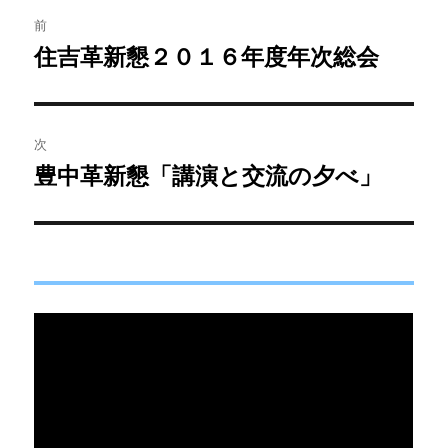
投
前
稿
住吉革新懇２０１６年度年次総会
前
の
ナ
投
ビ
稿:
次
ゲ
豊中革新懇「講演と交流の夕べ」
次
の
ー
投
シ
稿:
ョ
ン