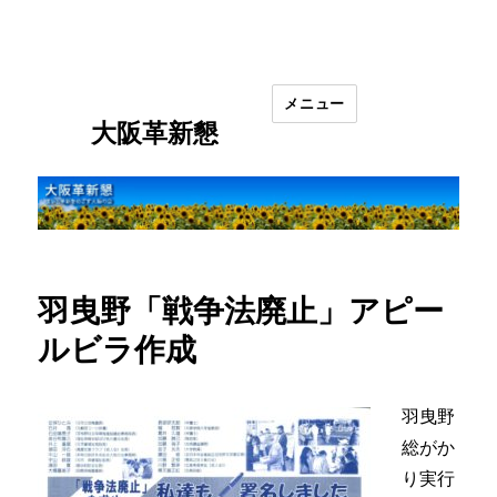
メニュー
大阪革新懇
羽曳野「戦争法廃止」アピー
ルビラ作成
羽曳野
総がか
り実行