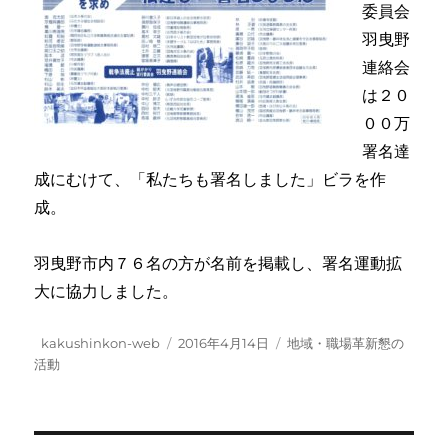
委員会
羽曳野
連絡会
は２０
００万
署名達
成にむけて、「私たちも署名しました」ビラを作
成。
羽曳野市内７６名の方が名前を掲載し、署名運動拡
大に協力しました。
投
投
カ
kakushinkon-web
2016年4月14日
地域・職場革新懇の
稿
稿
テ
活動
者
日:
ゴ
リ
ー