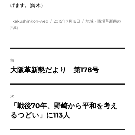
げます。(鈴木）
投
投
カ
kakushinkon-web
2015年7月18日
地域・職場革新懇の
稿
稿
テ
活動
者
日:
ゴ
リ
ー
投
前
稿
大阪革新懇だより 第178号
前
の
ナ
投
ビ
稿:
次
ゲ
「戦後70年、野崎から平和を考え
次
の
るつどい」に113人
ー
投
シ
稿: