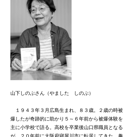
山下しのぶさん（やました しのぶ）
１９４３年３月広島生まれ、８３歳。２歳の時被
爆したが奇跡的に助かり５～６年前から被爆体験を
主に小学校で語る。高校を卒業後山口県職員となる
が、２０年前に大阪府寝屋川市に転居してきた。趣