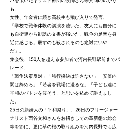
パを頂いたキリスト教団の牧師さん等共同の広がり
も。
女性、年金者に続き高校生も飛び入りで発言、
「学校で戦争体験の講演を聴いた。友人にも自分に
も自衛隊から勧誘の文書が届いた。戦争の足音を身
近に感じる。殺すのも殺されるのも絶対にいや
だ」。
集会後、150人を超える参加者で河内長野駅前までパ
レード、
「戦争法案反対」「強行採決は許さない」「安倍内
閣は辞めろ」「若者を戦場に送るな」「子ども達に
平和のバトンを渡そう」と思いを込めて訴えまし
た。
25日の新婦人の「平和祭り」、26日のフリージャー
ナリスト西谷文和さんをお招きしての革新懇の総会
等を節に、更に草の根の取り組みを河内長野でも広