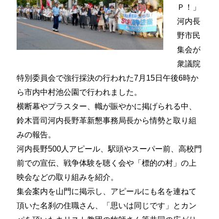
Ｐ！」
河内長
野市民
集会が
衆議院
特別委員会で強行採決の行われた7月15日午後6時か
ら市内中村池公園で行われました。
横断幕やプラスター、幟が賑やかに掲げられる中、
鈴木晋司河内長野革新懇事務局長から情勢と取り組
みの報告。
河内長野500人アピール、駅頭やスーパー前、高校門
前での宣伝、戦争体験を聴く会や「標的の村」の上
映会などの取り組みを紹介。
集会案内を山門に掲示し、アピールにも名を連ねて
頂いた名刹の住職さん、「思いは同じです」とカン