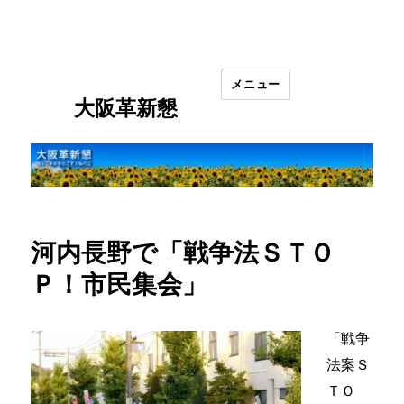
メニュー
大阪革新懇
河内長野で「戦争法ＳＴＯ
Ｐ！市民集会」
「戦争
法案Ｓ
ＴＯ