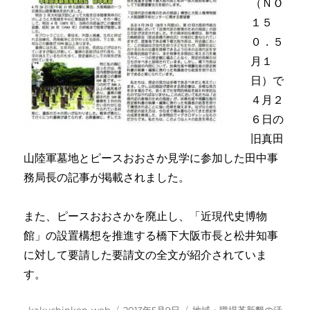
（ＮＯ
１５
０．５
月１
日）で
４月２
６日の
旧真田
山陸軍墓地とピースおおさか見学に参加した田中事
務局長の記事が掲載されました。
また、ピースおおさかを廃止し、「近現代史博物
館」の設置構想を推進する橋下大阪市長と松井知事
に対して要請した要請文の全文が紹介されていま
す。
投
投
カ