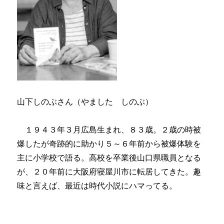
山下しのぶさん（やました しのぶ）
１９４３年３月広島生まれ、８３歳。２歳の時被
爆したが奇跡的に助かり５～６年前から被爆体験を
主に小学校で語る。高校を卒業後山口県職員となる
が、２０年前に大阪府寝屋川市に転居してきた。趣
味と言えば、最近は時代小説にハマってる。