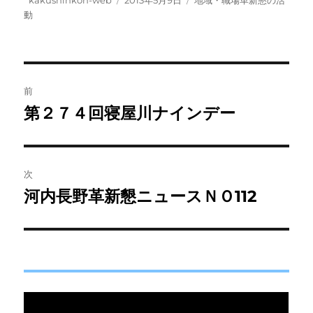
kakushinkon-web
2013年5月9日
地域・職場革新懇の活
稿
稿
テ
動
者
日:
ゴ
リ
ー
投
前
稿
第２７４回寝屋川ナインデー
前
の
ナ
投
ビ
稿:
次
ゲ
河内長野革新懇ニュースＮＯ112
次
の
ー
投
シ
稿:
ョ
ン