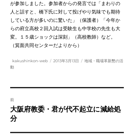
が参加しました。参加者からの発言では「まわりの
人と話すと、橋下氏に対して投げやり気味でも期待
している方が多いのに驚いた」（保護者）「今年か
らの府立高校２回入試は受験生も中学校の先生も大
変。１５歳ショックは深刻」（高校教師）など。
（箕面共同センターだよりから）
投
投
カ
kakushinkon-web
2013年3月13日
地域・職場革新懇の活
稿
稿
テ
動
者
日:
ゴ
リ
ー
投
前
稿
大阪府教委・君が代不起立に減給処
前
の
分
ナ
投
ビ
稿: