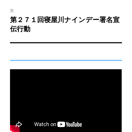
ゲ
次
第２７１回寝屋川ナインデー署名宣
次
ー
の
伝行動
シ
投
稿:
ョ
ン