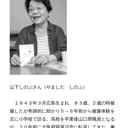
山下しのぶさん（やました しのぶ）
１９４３年３月広島生まれ、８３歳。２歳の時被
爆したが奇跡的に助かり５～６年前から被爆体験を
主に小学校で語る。高校を卒業後山口県職員となる
が、２０年前に大阪府寝屋川市に転居してきた。趣