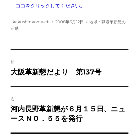
ココをクリックしてください。
投
投
カ
kakushinkon-web
2008年6月12日
地域・職場革新懇の
稿
稿
テ
活動
者
日:
ゴ
リ
ー
投
前
稿
大阪革新懇だより 第137号
前
の
ナ
投
ビ
稿:
次
ゲ
河内長野革新懇が６月１５日、ニュ
次
の
ースＮＯ．５５を発行
ー
投
シ
稿: