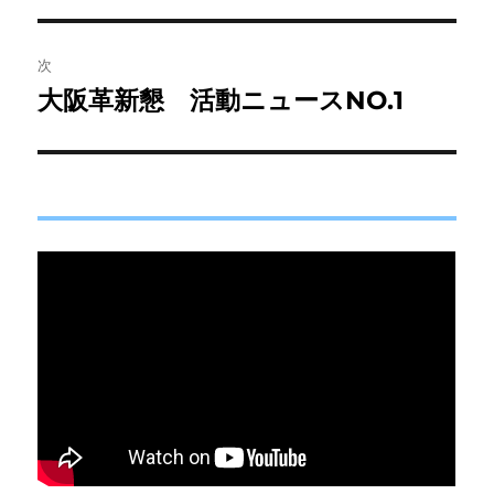
ビ
稿:
ゲ
次
大阪革新懇 活動ニュースNO.1
次
ー
の
シ
投
稿:
ョ
ン