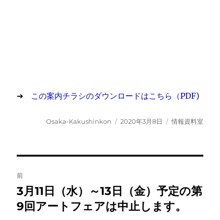
➔
この案内チラシのダウンロードはこちら（PDF)
投
投
カ
Osaka-Kakushinkon
2020年3月8日
情報資料室
稿
稿
テ
者
日:
ゴ
リ
ー
投
前
稿
3月11日（水）～13日（金）予定の第
前
の
9回アートフェアは中止します。
ナ
投