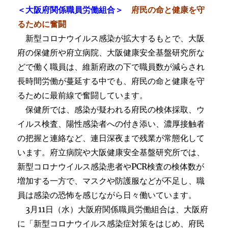
＜大阪府関係職員労働組合＞
府民の命と健康を守
るために奮闘
新型コロナウイルス感染が拡大するもとで、大阪
府の保健所や府立病院、大阪健康安全基盤研究所な
どで働く職員は、維新府政の下で職員数が減らされ
長時間労働が蔓延する中でも、府民の命と健康を守
るために最前線で奮闘しています。
保健所では、感染が疑われる府民の検体採取、ウ
イルス検査、陽性感染者への付き添い、濃厚接触者
の把握と連絡など、連日深夜まで残業が常態化して
います。府立病院や大阪健康安全基盤研究所では、
新型コロナウイルス感染患者やPCR検査の検体数が
増加する一方で、マスクや防護服などが不足し、職
員は感染の恐怖を感じながら日々働いています。
3月11日（水）大阪府関係職員労働組合は、大阪府
に「新型コロナウイルス感染症対策をはじめ、府民