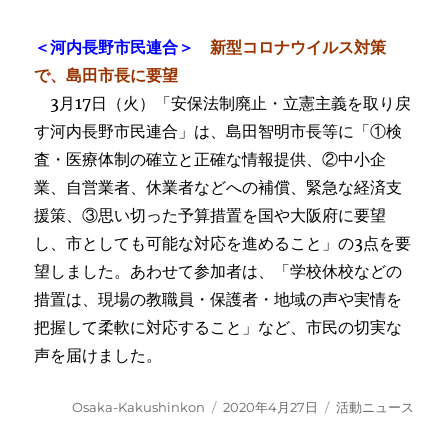
＜河内長野市民連合＞
新型コロナウイルス対策
で、島田市長に要望
3月17日（火）「安保法制廃止・立憲主義を取り戻
す河内長野市民連合」は、島田智明市長等に「①検
査・医療体制の確立と正確な情報提供、②中小企
業、自営業者、休業者などへの補償、緊急な経済支
援策、③思い切った予算措置を国や大阪府に要望
し、市としても可能な対応を進めること」の3点を要
望しました。あわせて参加者は、「学校休校などの
措置は、現場の教職員・保護者・地域の声や実情を
把握して柔軟に対応すること」など、市民の切実な
声を届けました。
投
投
カ
Osaka-Kakushinkon
2020年4月27日
活動ニュース
稿
稿
テ