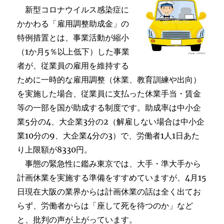
新型コロナウイルス感染症に
かかわる「雇用調整助成金」の
特例措置とは、事業活動が縮小
（1か月5％以上低下）した事業
者が、従業員の雇用を維持する
ために一時的な雇用調整（休業、教育訓練や出向）
を実施した場合、従業員に支払った休業手当・賃金
等の一部を国が助成する制度です。助成率は中小企
業5分の4、大企業3分の2（解雇しない場合は中小企
業10分の9、大企業4分の3）で、労働者1人1日あた
り上限額が8330円。
事態の緊急性に鑑み東京では、大手・準大手から
計画休業を実施する準備をすすめていますが、4月15
日現在大阪の業界からは計画休業の話は全く出てお
らず、労働者からは「座して死を待つのか」など
と、批判の声が上がっています。