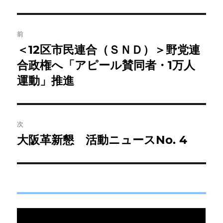
者
日:
ゴ
リ
ー
投
前
稿
＜12区市民連合（ＳＮＤ）＞野党連
前
の
合政権へ「アピール賛同者・1万人
ナ
投
運動」推進
ビ
稿:
ゲ
次
ー
大阪革新懇 活動ニュースNo. 4
次
シ
の
投
ョ
稿:
ン