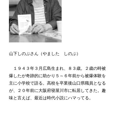
山下しのぶさん（やました しのぶ）
１９４３年３月広島生まれ、８３歳。２歳の時被
爆したが奇跡的に助かり５～６年前から被爆体験を
主に小学校で語る。高校を卒業後山口県職員となる
が、２０年前に大阪府寝屋川市に転居してきた。趣
味と言えば、最近は時代小説にハマってる。