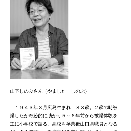
山下しのぶさん（やました しのぶ）
１９４３年３月広島生まれ、８３歳。２歳の時被
爆したが奇跡的に助かり５～６年前から被爆体験を
主に小学校で語る。高校を卒業後山口県職員となる