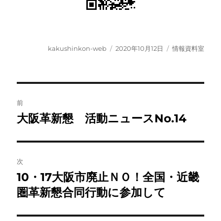
投
投
カ
kakushinkon-web
2020年10月12日
情報資料室
稿
稿
テ
者
日:
ゴ
リ
ー
投
前
稿
大阪革新懇 活動ニュースNo.14
前
の
ナ
投
ビ
稿:
次
ゲ
10・17大阪市廃止ＮＯ！全国・近畿
次
の
圏革新懇合同行動に参加して
ー
投
シ
稿: