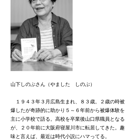
山下しのぶさん（やました しのぶ）
１９４３年３月広島生まれ、８３歳。２歳の時被
爆したが奇跡的に助かり５～６年前から被爆体験を
主に小学校で語る。高校を卒業後山口県職員となる
が、２０年前に大阪府寝屋川市に転居してきた。趣
味と言えば、最近は時代小説にハマってる。