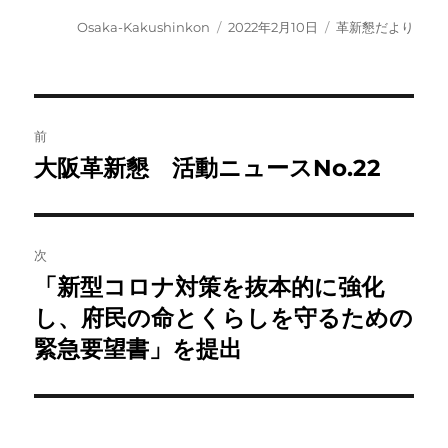
投
投
カ
Osaka-Kakushinkon
2022年2月10日
革新懇だより
稿
稿
テ
者
日:
ゴ
リ
ー
投
前
稿
大阪革新懇 活動ニュースNo.22
前
の
ナ
投
ビ
稿:
次
ゲ
「新型コロナ対策を抜本的に強化
次
の
し、府民の命とくらしを守るための
ー
投
緊急要望書」を提出
シ
稿:
ョ