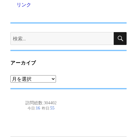
リンク
検
検
索
索:
アーカイブ
ア
ー
カ
イ
ブ