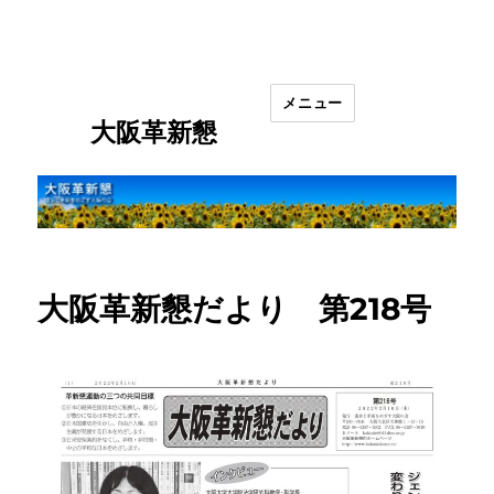
メニュー
大阪革新懇
大阪革新懇だより 第218号