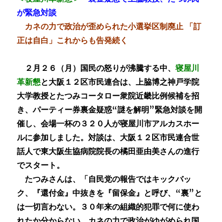
が緊急対談
カネの力で政治が歪められた小選挙区制廃止 「訂
正は自白」これからも告発続く
２月２６（月）国民の怒りが沸騰する中、
寝屋川
革新懇
と大阪１２区市民連合は、上脇博之神戸学院
大学教授とたつみコータロー衆院近畿比例候補を招
き、パーティー券裏金疑惑“謎を解明”緊急対談を開
催し、会場一杯の３２０人が寝屋川市アルカスホー
ルに参加しました。対談は、大阪１２区市民連合世
話人で東大阪生協病院院長の橘田亜由美さんの進行
でスタート。
たつみさんは、「自民党の報告ではキックバッ
ク、『還付金』中抜きを『留保金』と呼び、“裏”と
は一切言わない。３０年来の組織的犯罪で何に使わ
れたか分からない、カネの力で政治がゆがめられ国