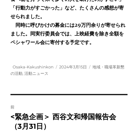
「行動力がすごかった」など、たくさんの感想が寄
せられました。
同時に呼びかけの募金には29万円余りが寄せられ
ました。同実行委員会では、上映経費を除き全額を
ペシャワール会に寄付する予定です。
投
投
カ
Osaka-Kakushinkon
2024年3月15日
地域・職場革新懇
稿
稿
テ
の活動
,
活動ニュース
者
日:
ゴ
リ
ー
投
前
稿
<緊急企画＞ 西谷文和帰国報告会
前
の
（3月31日）
ナ
投