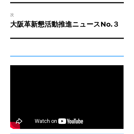
ビ
稿:
ゲ
次
大阪革新懇活動推進ニュースNo.３
次
ー
の
シ
投
稿:
ョ
ン