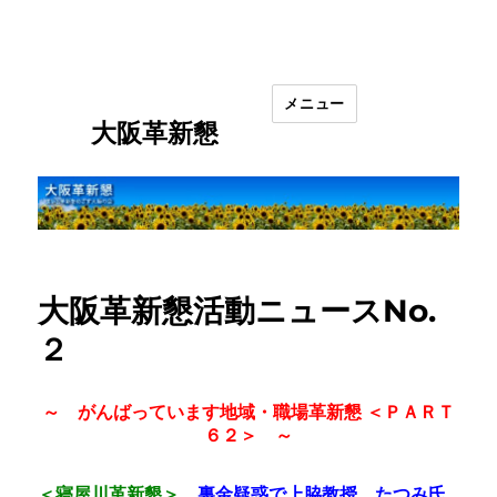
メニュー
大阪革新懇
大阪革新懇活動ニュースNo.
２
～ がんばっています地域・職場革新懇 ＜ＰＡＲＴ
６２＞ ～
＜寝屋川革新懇＞
裏金疑惑で上脇教授、たつみ氏