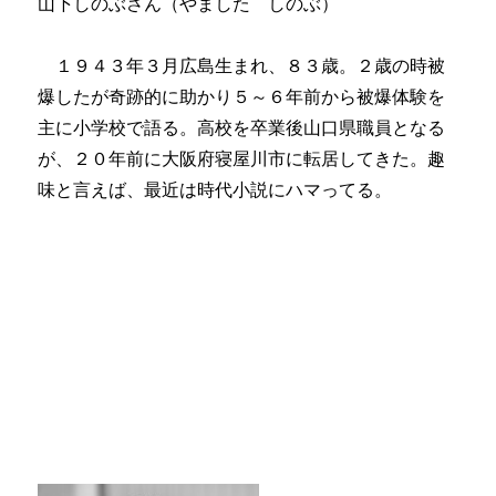
山下しのぶさん（やました しのぶ）
１９４３年３月広島生まれ、８３歳。２歳の時被
爆したが奇跡的に助かり５～６年前から被爆体験を
主に小学校で語る。高校を卒業後山口県職員となる
が、２０年前に大阪府寝屋川市に転居してきた。趣
味と言えば、最近は時代小説にハマってる。