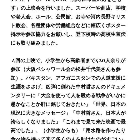
す」の上映会を行いました。スーパーや商店、学校
や老人会、ホール、公民館、お寺や河内長野キリス
ト教会、各種団体や労働組合などに幅広くポスター
掲示や参加協力をお願いし、登下校時の高校生宣伝
にも取り組みました。
4回の上映で、小学生から高齢者まで420人余りが
参加（大阪ペシャワール会の松井千代美さんも参
加）。パキスタン、アフガニスタンでの人道支援に
生涯をささげ、凶弾に倒れた中村哲さんのドキュメ
ンタリーに「大金を使って人を殺める戦争がいかに
愚かなことか肝に銘じておきたい」「世界、日本の
現況に大きなメッセージ」「中村哲さん、日本人が
誇らしくなりました」「これまで見て来た映画で最
高でした」、（小学生からも）「用水路を作ったり
食べ物を持って来て多くの人を助けたのがすごい」