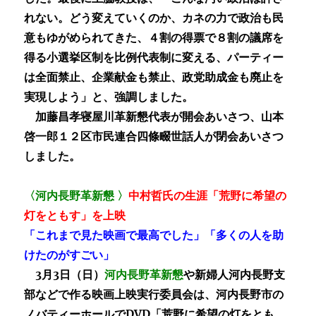
れない。どう変えていくのか、カネの力で政治も民
意もゆがめられてきた、４割の得票で８割の議席を
得る小選挙区制を比例代表制に変える、パーティー
は全面禁止、企業献金も禁止、政党助成金も廃止を
実現しよう」と、強調しました。
加藤昌孝寝屋川革新懇代表が開会あいさつ、山本
啓一郎１２区市民連合四條畷世話人が閉会あいさつ
しました。
〈河内長野革新懇 〉
中村哲氏の生涯「荒野に希望の
灯をともす」を上映
「これまで見た映画で最高でした」「多くの人を助
けたのがすごい」
3月3日（日）
河内長野革新懇
や新婦人河内長野支
部などで作る映画上映実行委員会は、河内長野市の
ノバティーホールでDVD「荒野に希望の灯をとも