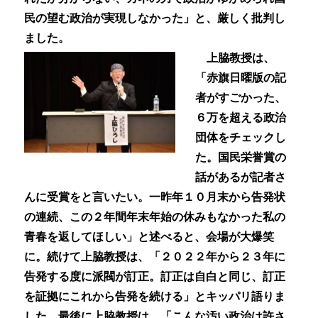
民の望む政治が実現しなかった」と、厳しく批判し
ました。
上脇教授は、
「赤旗日曜版の記
者がすごかった、
６万を超える政治
団体をチェックし
た。国民栄誉賞の
話があるが記者さ
んに受賞をと言いたい。一昨年１０月末から告発状
の連続、この２年間年末年始の休みもなかった私の
青春を返してほしい」と述べると、会場が大爆笑
に。続けて上脇教授は、「２０２２年から２３年に
告発する度に派閥が訂正。訂正は自白と同じ、訂正
を証拠にこれから告発を続ける」とキッパリ語りま
した。最後に上脇教授は、「こんな汚い政治は許さ