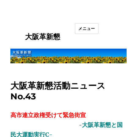
メニュー
大阪革新懇
大阪革新懇活動ニュース
No.43
高市連立政権受けて緊急街宣
大阪革新懇と国
-
民大運動実行C-