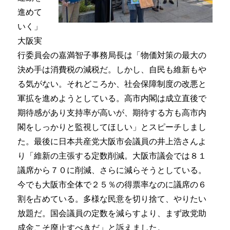
進めて
いく」
大阪実
行委員会の嘉満智子事務局長は「物価対策の最大の
決め手は消費税の減税だ。しかし、自民も維新もや
る気がない。それどころか、社会保障制度の改悪と
軍拡を進めようとしている。高市内閣は成立直後で
期待感があり支持率が高いが、期待する方も高市内
閣をしっかりと監視してほしい」とスピーチしまし
た。最後に日本共産党大阪市会議員の井上浩さんよ
り「維新の主張する定数削減。大阪市議会では８１
議席から７０に削減、さらに減らそうとしている。
今でも大阪市全体で２５％の得票率なのに議席の６
割を占めている。多様な民意を切り捨て、やりたい
放題だ。国会議員の定数を減らすより、まず政党助
成金こそ廃止すべきだ」と訴えました。