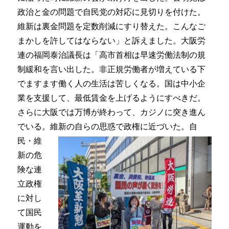
政治と金の問題で自民党の対応に見切りを付けた。
維新は裏金問題を定数削減にすり替えた。こんなご
まかしを許してはならない」と訴えました。大阪労
連の福岡泰治議長は「高市首相は早速労働法制の規
制緩和を言い出した。非正規労働者が増えている下
でますます働く人の生活は苦しくなる。国は中小企
業を支援して、最低賃金を上げるようにすべきだ。
さらに大阪では万博が終わって、カジノに突き進ん
でいる。維新の自らの思
惑で政権に近づいた。自
民・維
新の危
険な連
立政権
に対し
て国民
運動を