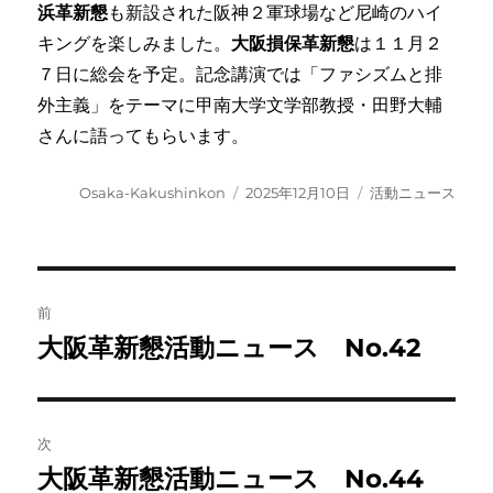
浜革新懇
も新設された阪神２軍球場など尼崎のハイ
キングを楽しみました。
大阪損保革新懇
は１１月２
７日に総会を予定。記念講演では「ファシズムと排
外主義」をテーマに甲南大学文学部教授・田野大輔
さんに語ってもらいます。
投
投
カ
Osaka-Kakushinkon
2025年12月10日
活動ニュース
稿
稿
テ
者
日:
ゴ
リ
ー
投
前
稿
大阪革新懇活動ニュース No.42
前
の
ナ
投
ビ
稿:
次
ゲ
大阪革新懇活動ニュース No.44
次