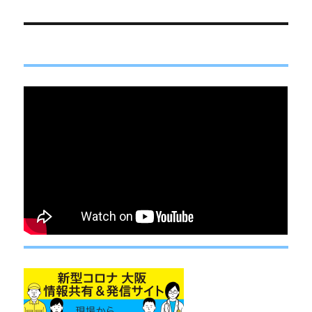
の
ー
投
シ
稿:
ョ
ン