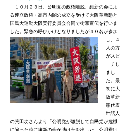
１０月２３日、公明党の政権離脱、維新の会によ
る連立政権・高市内閣の成立を受けて大阪革新懇と
国民大運動大阪実行委員会合同で街頭宣伝を行いま
した。緊急の呼びかけとなりましたが
４０名が参加
し、４
人の方
がスピ
ーチし
まし
た。最
初に大
阪革新
懇代表
世話人
の荒田功さんより「公明党が離脱して自民党が危機
に陥った時に維新の会が助け舟を出した。公明党は