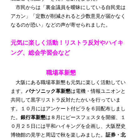
市民からは「裏金議員を曖昧にしている自民党は
アカン」「定数が削減されると少数意見が届かなく
なるのが恐い」などの声が寄せられました。
元気に楽しく活動！リストラ反対やハイキ
ング、総会学習会など
職場革新懇
大阪にある職場革新懇も元気に楽しく活動してい
ます。
パナソニック革新懇
は電機・情報ユニオンと
共同して黒字リストラ反対たたかいを行っていま
す。１０月にはアンケート付ビラを６回配布しまし
た。
銀行革新懇
は８月にピースフェスタを開催、１
０月２５日には平和ハイキングを企画し、大阪歴史
博物館の見学と周辺で秋を楽しみました。
証券・北