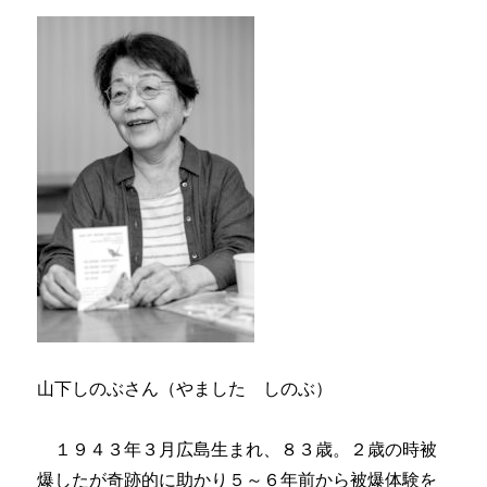
山下しのぶさん（やました しのぶ）
１９４３年３月広島生まれ、８３歳。２歳の時被
爆したが奇跡的に助かり５～６年前から被爆体験を