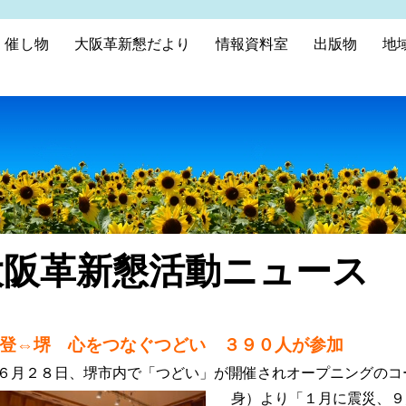
催し物
大阪革新懇だより
情報資料室
出版物
地
阪革新懇活動ニュース N
能登⇔堺 心をつなぐつどい ３９０人が参加
月２８日、堺市内で「つどい」が開催されオープニングのコ
身）より「１月に震災、９