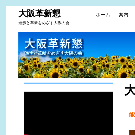
大阪革新懇
ホーム
案内
進歩と革新をめざす大阪の会
大
６