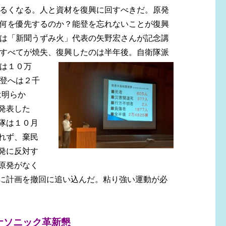
るくなる。人と資材を復興に回すべきだ。原発
何を優先するのか？能登を忘れないことが復興
は「新聞うずみ火」代表の矢野宏さんが記念講
すべてが焼失、復興したのは半年後。自衛隊派
は１
０万
登へは２千
は明らか
発表した
隊は１０月
れず、棄民
発に反対す
原発がなく
に計画を撤回に追い込んだ。粘り強い運動が必
ナソニック革新懇