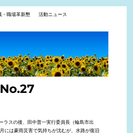
域・職場革新懇
活動ニュース
o.27
ーラスの後、田中普一実行委員長（輪
島市出
月には豪雨災害で気持ちが沈むが、水路が復旧