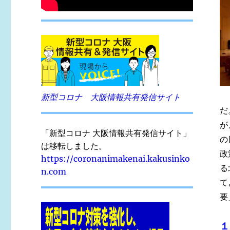
新型コロナ 大阪情報共有発信サイト
だ
が
「新型コロナ 大阪情報共有発信サイト」
の
は移転しました。
政
https://coronanimakenai.kakusinko
る
n.com
て
要