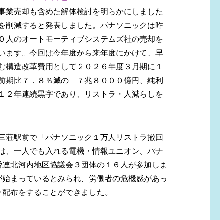
事業売却も含めた解体検討を明らかにしました
を削減すると発表しました。パナソニックは昨
０人のオートモーティブシステムズ社の売却を
います。今回は今年度から来年度にかけて、早
む構造改革費用として２０２６年度３月期に１
前期比７．８％減の ７兆８０００億円、純利
１２年連続黒字であり、リストラ・人減らしを
三荘駅前で「パナソニック１万人リストラ撤回
は、一人でも入れる電機・情報ユニオン、パナ
労連北河内地区協議会３
団体の１６人が参加しま
が始まっているとみられ、労働者の危機感があっ
ラ配布をすることができました。