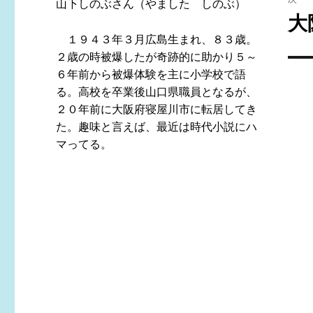
山下しのぶさん（やました しのぶ）
ゲ
大
次
１９４３年３月広島生まれ、８３歳。
の
ー
２歳の時被爆したが奇跡的に助かり５～
投
シ
６年前から被爆体験を主に小学校で語
稿:
る。高校を卒業後山口県職員となるが、
ョ
２０年前に大阪府寝屋川市に転居してき
た。趣味と言えば、最近は時代小説にハ
ン
マってる。