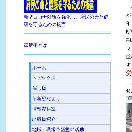
パ
が
新型コロナ対策を強化し、府民の命と健
年
康を守るための提言
断
期
革新懇とは
３
益
す
ホーム
労
トピックス
こ
催し物
せ
革新懇だより
情報資料室
出版物紹介
地域・職場革新懇の活動