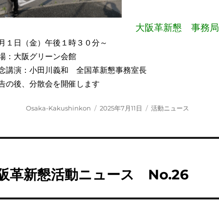
大阪革新懇 事務
月１日（金）午後１時３０分～
場：大阪グリーン会館
念講演：小田川義和 全国革新懇事務室長
告の後、分散会を開催します
投
投
カ
Osaka-Kakushinkon
2025年7月11日
活動ニュース
稿
稿
テ
者
日:
ゴ
リ
ー
阪革新懇活動ニュース No.26