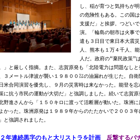
し、稲が育つと気持ちが明
の危険性もある。この国は
支援だ」と挨拶。つどいで
演。「輪島の朝市は火事で
遣も３日目で東日本大震災
人、熊本も１万４千人、能
人だ。政府の“棄民政策”
。」と厳しく指摘。また、志賀原発も「北陸電力は問題なしと
、３メートル津波が襲い１９８００㍑の油漏れが生じた。自衛
日米合同演習を優先し、９月の災害時は来なかった。能登を忘
策に抗う市民の運動が大切だ」と強調しました。続いて志賀原
北野進さんから「１５０キロに渡って活断層が動いた。珠洲に
よかった。珠洲原発は１９８９年からのたたかいで２００３年
」と強調されました。
１２年連続黒字のもと大リストラを計画
反撃するパ