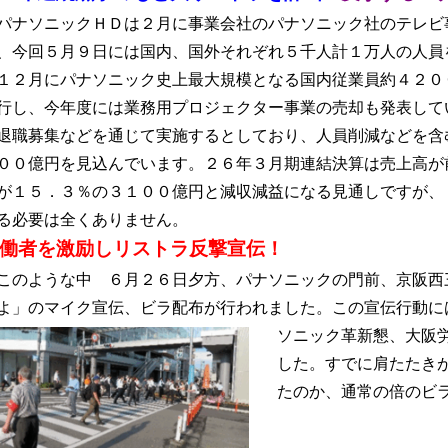
ナソニックＨＤは２月に事業会社のパナソニック社のテレビ
、今回５月９日には国内、国外それぞれ５千人計１万人の人員
１２月にパナソニック史上最大規模となる国内従業員約４２０
行し、今年度には業務用プロジェクター事業の売却も発表して
退職募集などを通じて実施するとしており、人員削減などを含
００億円を見込んでいます。２６年３月期連結決算は売上高が
が１５．３％の３１００億円と減収減益になる見通しですが、
る必要は全くありません。
働者を激励しリストラ反撃宣伝！
のような中 ６月２６日夕方、パナソニックの門前、京阪西
よ」のマイク宣伝、ビラ配布が行われました。この宣伝行動に
ソニック革新懇、大阪
した。すでに肩たたき
たのか、通常の倍のビ