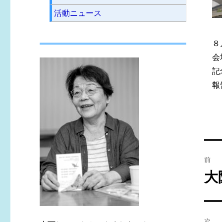
活動ニュース
８
会
記
報
投
前
稿
大
前
の
ナ
投
ビ
稿:
次